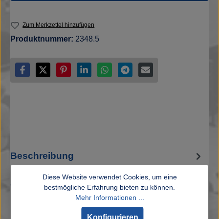
Zum Merkzettel hinzufügen
Produktnummer:
2348.5
Beschreibung
Entdecken Sie unser stylisches T-Shirt
Diese Website verwendet Cookies, um eine
"Löwenpower" in einem ansprechenden blau!
bestmögliche Erfahrung bieten zu können.
Mehr Informationen ...
Dieses hochwertige Shirt ist aus 100% Bau…
Mehr
Konfigurieren