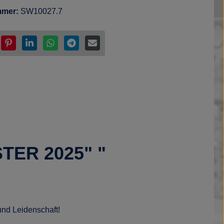
mmer:
SW10027.7
STER 2025" "
und Leidenschaft!