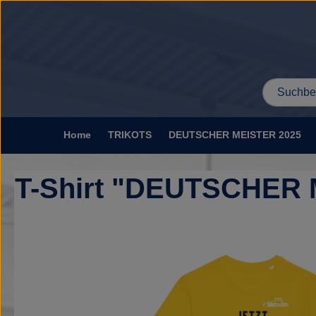
um Hauptinhalt springen
Zur Suche springen
Home
TRIKOTS
DEUTSCHER MEISTER 2025
T-Shirt "DEUTSCHER 
Bildergalerie überspringen