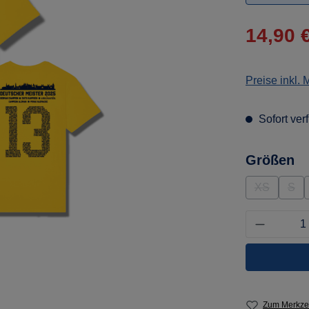
Verkaufsprei
14,90 
Preise inkl.
Sofort ver
a
Größen
XS
S
(Diese Opti
(Die
Produkt 
Zum Merkzet