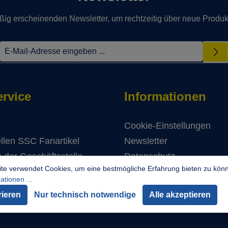
ßig erscheinenden Newsletter, um rechtzeitig über neue Produk
rvice
Informationen
Cookie-Einstellungen
llen SSC Fanartikel
Newsletter
 der Geschäftsstelle
Datenschutz
te verwendet Cookies, um eine bestmögliche Erfahrung bieten zu kön
Impressum
tionen ...
rieren
Nur technisch notwendige
Alle akzeptieren