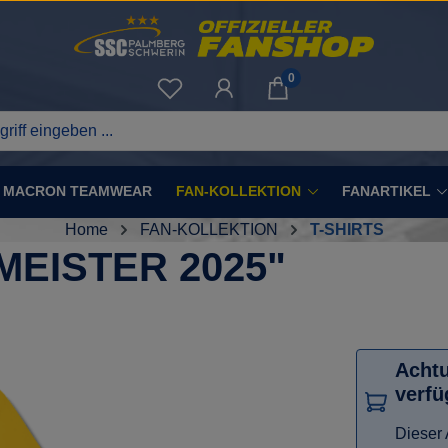
0
Du hast 0 Produkte auf dem Merkze
MACRON TEAMWEAR
FAN-KOLLEKTION
FANARTIKEL
Home
FAN-KOLLEKTION
T-SHIRTS
MEISTER 2025"
Achtu
verfü
Dieser A