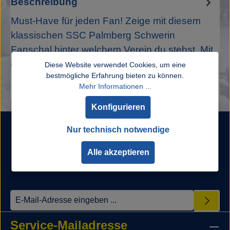
Beschreibung
Must-Have für jeden Fan! Zeige mit diesem
klassischen SSC Palmberg Schwerin
Fanschal hinter welchem Verein du stehst. Mit
g…
Mehr
Diese Website verwendet Cookies, um eine
bestmögliche Erfahrung bieten zu können.
Mehr Informationen ...
Konfigurieren
Newsletter
Nur technisch notwendige
Abonnieren Sie jetzt unseren regelmäßig erscheinenden
Alle akzeptieren
Newsletter, um rechtzeitig über neue Produkte und
Angebote informiert zu werden.
Service-Mailadresse