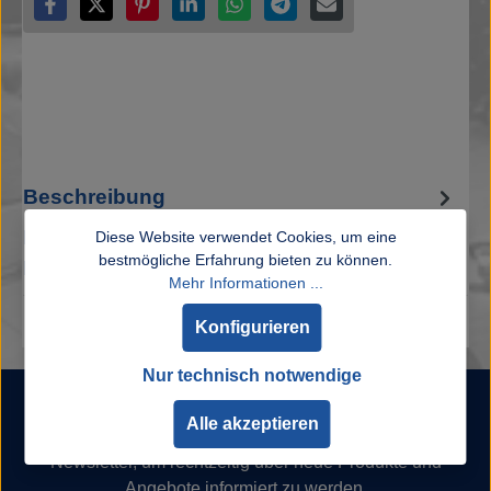
Beschreibung
Klassischer Schlüsselanhänger im SSC
Diese Website verwendet Cookies, um eine
bestmögliche Erfahrung bieten zu können.
Fanschal Design.Maße: ca. 90 x 15mm
Mehr Informationen ...
Konfigurieren
Nur technisch notwendige
Newsletter
Alle akzeptieren
Abonnieren Sie jetzt unseren regelmäßig erscheinenden
Newsletter, um rechtzeitig über neue Produkte und
Angebote informiert zu werden.