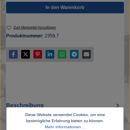
In den Warenkorb
Zum Merkzettel hinzufügen
Produktnummer:
2359.7
Beschreibung
Diese Website verwendet Cookies, um eine
SSC Palmberg Schwerin Saisonshirt 2025/26
bestmögliche Erfahrung bieten zu können.
Ein neues Jahr, ein neues Ziel – und das
Mehr Informationen ...