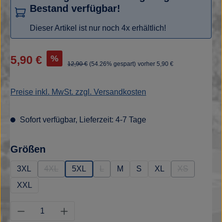
Bestand verfügbar!
Dieser Artikel ist nur noch 4x erhältlich!
Verkaufspreis:
%
5,90 €
Regulärer Preis:
12,90 €
(54.26% gespart)
vorher 5,90 €
Preise inkl. MwSt. zzgl. Versandkosten
Sofort verfügbar, Lieferzeit: 4-7 Tage
auswählen
Größen
3XL
4XL
5XL
L
M
S
XL
XS
(Diese Option ist zurzeit nicht verfügbar.)
(Diese Option ist zurzeit nicht verfügba
(Diese Option
XXL
Produkt Anzahl: Gib den gewünschten Wert e