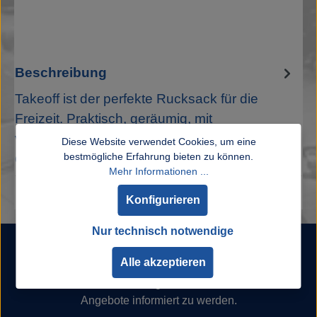
Beschreibung
Takeoff ist der perfekte Rucksack für die
Freizeit. Praktisch, geräumig, mit
verschiedenen Fächern und Taschen, in
Diese Website verwendet Cookies, um eine
denen Si…
bestmögliche Erfahrung bieten zu können.
Mehr
Mehr Informationen ...
Konfigurieren
Newsletter
Nur technisch notwendige
Alle akzeptieren
Abonnieren Sie jetzt unseren regelmäßig erscheinenden
Newsletter, um rechtzeitig über neue Produkte und
Angebote informiert zu werden.