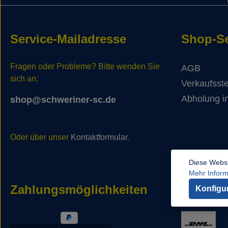
Service-Mailadresse
Shop-Se
Fragen oder Probleme? Bitte wenden Sie
AGB
sich an:
Verkaufsste
Abholung in
shop@schweriner-sc.de
Oder über unser
Kontaktformular
.
Diese Websi
Mehr Informa
Zahlungsmöglichkeiten
Versan
Konfigu