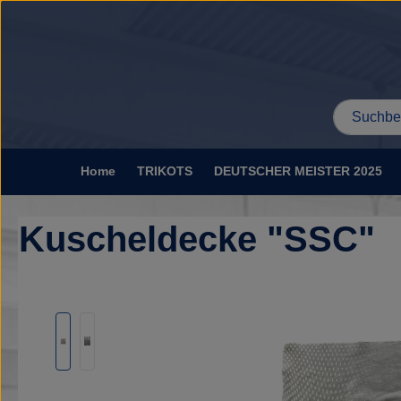
um Hauptinhalt springen
Zur Suche springen
Home
TRIKOTS
DEUTSCHER MEISTER 2025
Kuscheldecke "SSC"
Bildergalerie überspringen