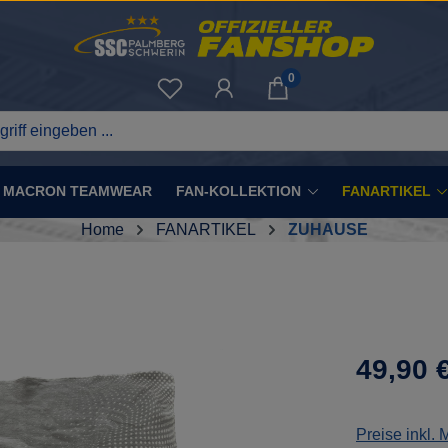
0
Du hast 0 Produkte auf dem Merkze
MACRON TEAMWEAR
FAN-KOLLEKTION
FANARTIKEL
Home
FANARTIKEL
ZUHAUSE
Regulärer Pr
49,90 
Preise inkl.