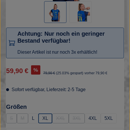
Achtung: Nur noch ein geringer
Bestand verfügbar!
Dieser Artikel ist nur noch 3x erhältlich!
Verkaufspreis:
%
59,90 €
Regulärer Preis:
79,90 €
(25.03% gespart)
vorher 79,90 €
Sofort verfügbar, Lieferzeit: 2-5 Tage
auswählen
Größen
S
M
L
XL
XXL
3XL
4XL
5XL
(Diese Option ist zurzeit nicht verfügbar.)
(Diese Option ist zurzeit nicht verfügbar.)
(Diese Option ist zurzeit nicht verfügba
(Diese Option ist zurzeit nich