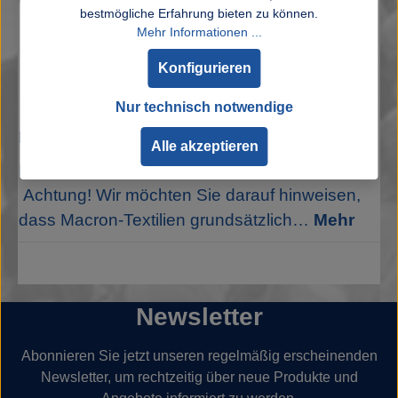
bestmögliche Erfahrung bieten zu können.
Mehr Informationen ...
Konfigurieren
Nur technisch notwendige
Beschreibung
Alle akzeptieren
Material: 100% Recyceltes Polyester (GRS)
Achtung! Wir möchten Sie darauf hinweisen,
dass Macron-Textilien grundsätzlich…
Mehr
Newsletter
Abonnieren Sie jetzt unseren regelmäßig erscheinenden
Newsletter, um rechtzeitig über neue Produkte und